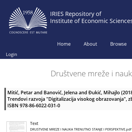
IRIES Repository of
Institute of Economic Science
Home
About
Browse
Login
Društvene mreže i nauka
Mitić, Petar
and
Banović, Jelena
and
Đukić, Mihajlo
(201
Trendovi razvoja "Digitalizacija visokog obrazovanja", z
ISBN 978-86-6022-031-0
Text
DRUSTVENE MREZE I NAUKA TRENUTNO STANJE I PERSPEKTIVE.pdf