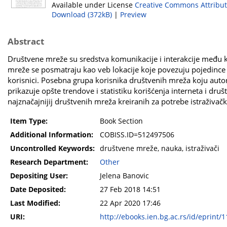
Available under License
Creative Commons Attribut
Download (372kB)
|
Preview
Abstract
Društvene mreže su sredstva komunikacije i interakcije među ko
mreže se posmatraju kao veb lokacije koje povezuju pojedince i/il
korisnici. Posebna grupa korisnika društvenih mreža koju autor
prikazuje opšte trendove i statistiku korišćenja interneta i dr
najznačajnijij društvenih mreža kreiranih za potrebe istraživač
Item Type:
Book Section
Additional Information:
COBISS.ID=512497506
Uncontrolled Keywords:
društvene mreže, nauka, istraživači
Research Department:
Other
Depositing User:
Jelena Banovic
Date Deposited:
27 Feb 2018 14:51
Last Modified:
22 Apr 2020 17:46
URI:
http://ebooks.ien.bg.ac.rs/id/eprint/