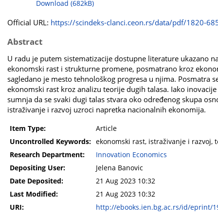
Download (682kB)
Official URL:
https://scindeks-clanci.ceon.rs/data/pdf/1820-685
Abstract
U radu je putem sistematizacije dostupne literature ukazano na 
ekonomski rast i strukturne promene, posmatrano kroz ekonoms
sagledano je mesto tehnološkog progresa u njima. Posmatra se u
ekonomski rast kroz analizu teorije dugih talasa. Iako inovacij
sumnja da se svaki dugi talas stvara oko određenog skupa osno
istraživanje i razvoj uzroci napretka nacionalnih ekonomija.
Item Type:
Article
Uncontrolled Keywords:
ekonomski rast, istraživanje i razvoj, 
Research Department:
Innovation Economics
Depositing User:
Jelena Banovic
Date Deposited:
21 Aug 2023 10:32
Last Modified:
21 Aug 2023 10:32
URI:
http://ebooks.ien.bg.ac.rs/id/eprint/