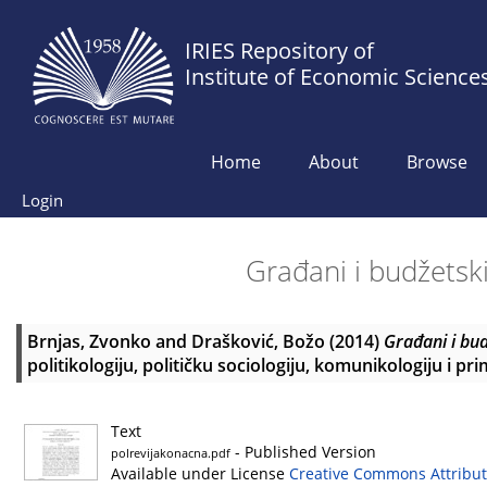
IRIES Repository of
Institute of Economic Science
Home
About
Browse
Login
Građani i budžetsk
Brnjas, Zvonko
and
Drašković, Božo
(2014)
Građani i bud
politikologiju, političku sociologiju, komunikologiju i pr
Text
- Published Version
polrevijakonacna.pdf
Available under License
Creative Commons Attribut