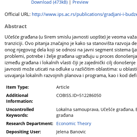
Download (473kB)
|
Preview
Official URL:
http://www.ips.ac.rs/publications/gradjani-i-budze
Abstract
Učešće građana (u širem smislu javnosti uopšte) je veoma važ
tranziciji. Ovo pitanja značajno je kako sa stanovišta razvoja 
onog njegovog dela koji se odnosi na javni segment sistema (jav
problemi, potrebe i želje građana ugrađuju u proces donoše
između građana i lokalnih vlasti čiji je zajednički cilj donošen
javnosti može uticati na odluke u različitim oblastima: u oblast
usvajanja lokalnih razvojnih planova i programa, kao i kod defi
Item Type:
Article
Additional
COBISS.ID=512286050
Information:
Uncontrolled
Lokalna samouprava, Učešće građana, Bu
Keywords:
građana
Research Department:
Economic Theory
Depositing User:
Jelena Banovic