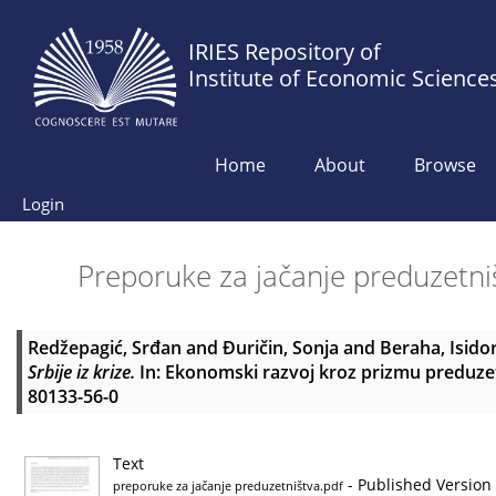
IRIES Repository of
Institute of Economic Science
Home
About
Browse
Login
Preporuke za jačanje preduzetništv
Redžepagić, Srđan
and
Đuričin, Sonja
and
Beraha, Isido
Srbije iz krize.
In: Ekonomski razvoj kroz prizmu preduzetn
80133-56-0
Text
- Published Version
preporuke za jačanje preduzetništva.pdf