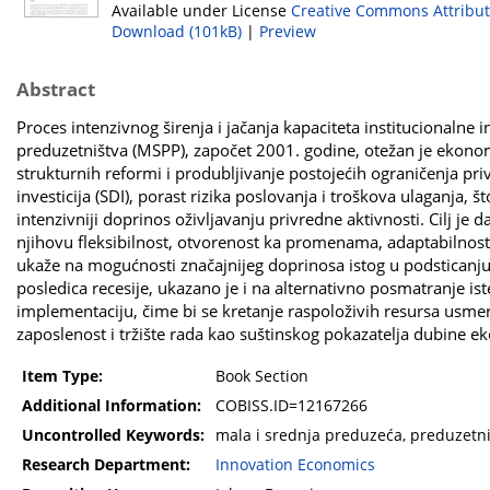
Available under License
Creative Commons Attribut
Download (101kB)
|
Preview
Abstract
Proces intenzivnog širenja i jačanja kapaciteta institucionalne 
preduzetništva (MSPP), započet 2001. godine, otežan je ekono
strukturnih reformi i produbljivanje postojećih ograničenja priv
investicija (SDI), porast rizika poslovanja i troškova ulaganja,
intenzivniji doprinos oživljavanju privredne aktivnosti. Cilj je
njihovu fleksibilnost, otvorenost ka promenama, adaptabiln
ukaže na mogućnosti značajnijeg doprinosa istog u podsticanj
posledica recesije, ukazano je i na alternativno posmatranje is
implementaciju, čime bi se kretanje raspoloživih resursa usmeri
zaposlenost i tržište rada kao suštinskog pokazatelja dubine e
Item Type:
Book Section
Additional Information:
COBISS.ID=12167266
Uncontrolled Keywords:
mala i srednja preduzeća, preduzetniš
Research Department:
Innovation Economics