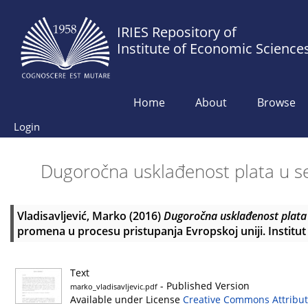
IRIES Repository of
Institute of Economic Science
Home
About
Browse
Login
Dugoročna usklađenost plata u se
Vladisavljević, Marko
(2016)
Dugoročna usklađenost plata 
promena u procesu pristupanja Evropskoj uniji. Institu
Text
- Published Version
marko_vladisavljevic.pdf
Available under License
Creative Commons Attribut