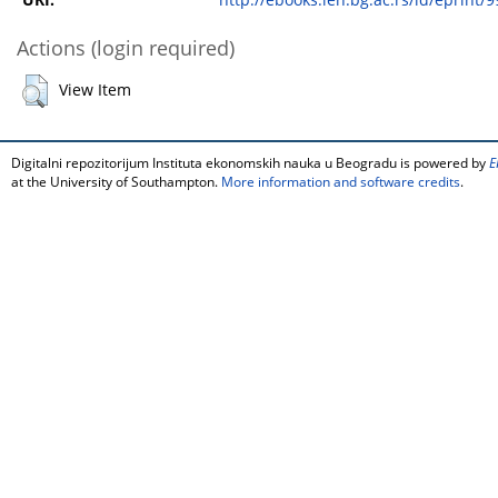
URI:
http://ebooks.ien.bg.ac.rs/id/eprint/9
Actions (login required)
View Item
Digitalni repozitorijum Instituta ekonomskih nauka u Beogradu is powered by
E
at the University of Southampton.
More information and software credits
.