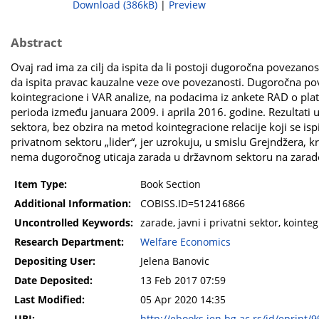
Download (386kB)
|
Preview
Abstract
Ovaj rad ima za cilj da ispita da li postoji dugoročna povezanos
da ispita pravac kauzalne veze ove povezanosti. Dugoročna pov
kointegracione i VAR analize, na podacima iz ankete RAD o plat
perioda između januara 2009. i aprila 2016. godine. Rezultati
sektora, bez obzira na metod kointegracione relacije koji se isp
privatnom sektoru „lider“, jer uzrokuju, u smislu Grejndžera, k
nema dugoročnog uticaja zarada u državnom sektoru na zarade 
Item Type:
Book Section
Additional Information:
COBISS.ID=512416866
Uncontrolled Keywords:
zarade, javni i privatni sektor, kointe
Research Department:
Welfare Economics
Depositing User:
Jelena Banovic
Date Deposited:
13 Feb 2017 07:59
Last Modified:
05 Apr 2020 14:35